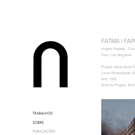
FATMA | FA
Projeto Finalista - Co
Com: Luiz Nogueira
Projeto: Nova Sede 
Local: Florianópolis, S
Ano: 2012
Área do Projeto: 82
TRABALHOS
SOBRE
PUBLICAÇÕES