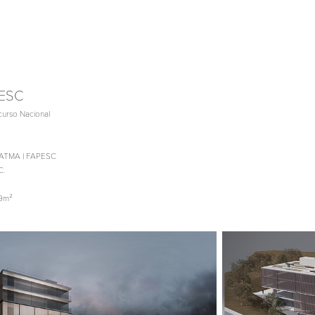
PESC
ncurso Nacional
FATMA | FAPESC
C.
29m²